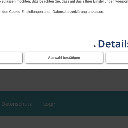
 zulassen möchten. Bitte beachten Sie, dass auf Basis Ihrer Einstellungen womögli
 in den Cookie-Einstellungen unter Datenschutzerklärung anpassen.
fänger im Schuljahr 2026/2027 beginnt nach den Oste
Detai
 demnächst bekannt gegeben.
Auswahl bestätigen
Datenschutz
Login