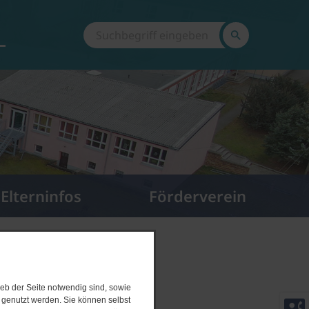
z
Elterninfos
Förderverein
2026
eb der Seite notwendig sind, sowie
contact_phone
e genutzt werden. Sie können selbst